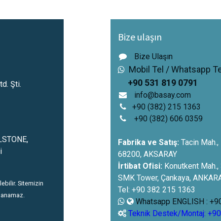
Bize ulaşın
Bize Ulaşın
Mo
bil Tel / Whatsapp Te
+90 531 819 0791
d. Şti.
info@basay.com
+90 (382) 215 1363
+90 (382) 606 0359
OLSTONE,
Fabrika ve Satış:
Tacin Mah.,
i
68200, AKSARAY
İrtibat Ofisi:
Konutkent Mah., 
SMK Tower, Çankaya, ANKAR
lebilir. Sitemizin
Tel: +90 382 215 1363
yalanamaz.
Whatsapp ENGLISH : +9
Teknik Destek/Montaj: +9