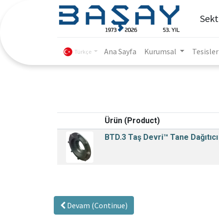
Sekt
Ana Sayfa
Kurumsal
Tesisler
Türkçe
Ürün (Product)
BTD.3 Taş Devri™ Tane Dağıtıcı
Devam (Continue)