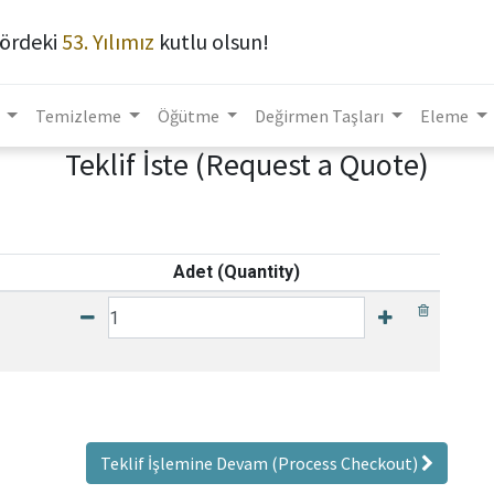
ördeki
53. Yılımız
kutlu olsun!
Temizleme
Öğütme
Değirmen Taşları
Eleme
Teklif İste (Request a Quote)
Adet (Quantity)
Teklif İşlemine Devam (Process Checkout)