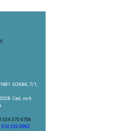
l:
 1881. SOKAK, 7/1,
3028. Cad., no:6
A
0 534 370 6706
0 510 220 0962