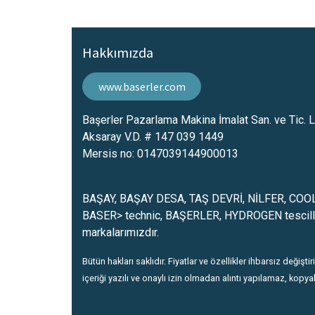
Hakkımızda
www.baserler.com
Başerler Pazarlama Makina İmalat San. ve Tic. Lt
Aksaray V.D. # 147 039 1449
Mersis no: 0147039144900013
BAŞAY, BAŞAY DESA, TAŞ DEVRİ, NİLFER, CO
BASER> technic, BAŞERLER, HYDROGEN tescill
markalarımızdır.
Bütün hakları saklıdır. Fiyatlar ve özellikler ihbarsız değiştiri
içeriği yazılı ve onaylı izin olmadan alıntı yapılamaz, kop