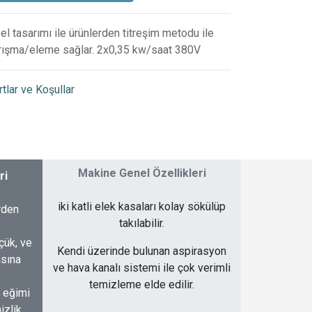
el tasarımı ile ürünlerden titreşim metodu ile
rışma/eleme sağlar. 2x0,35 kw/saat 380V
rtlar ve Koşullar
Makine Genel Özellikleri
ri
iki katli elek kasaları kolay sökülüp
rden
takılabilir.
çük, ve
Kendi üzerinde bulunan aspirasyon
asına
ve hava kanalı sistemi ile çok verimli
temizleme elde edilir.
k eğimi
izlik