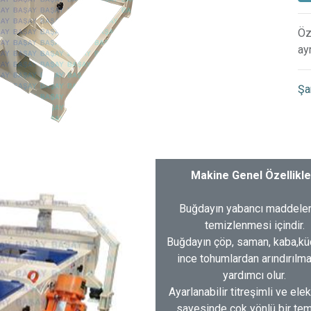
Öz
ay
Şa
Makine Genel Özellikle
Buğdayın yabancı maddele
temizlenmesi içindir.
Buğdayın çöp, saman, kaba,kü
ince tohumlardan arındırılm
yardımcı olur.
Ayarlanabilir titreşimli ve ele
sayesinde çok yönlü bir tem