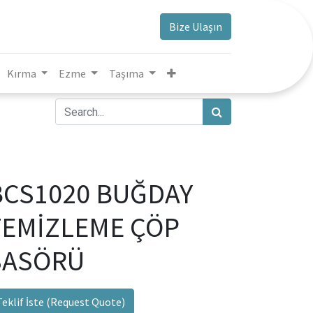
Bize Ulaşın
Kırma
Ezme
Taşıma
BCS1020 BUĞDAY
TEMİZLEME ÇÖP
SASÖRÜ
Teklif İste (Request Quote)